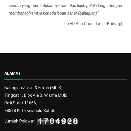
sendiri yang menentukannya dari atas tujuh petala langit dengan
membahagikannya kepada lapan asnaf (bahagian)”
(HR Abu Daud dan al-Baihaqi)
ALAMAT
Bahagian Zakat & Fitrah (MUIS)
Tingkat 1, Blok A & B, Wisma MUIS
Peti Surat 11666,
88818 Kota Kinabalu Sabah
Jumlah Pelawat :