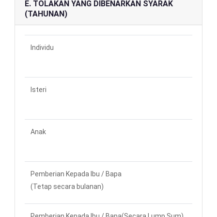
E. TOLAKAN YANG DIBENARKAN SYARAK
(TAHUNAN)
Individu
RM 9
Isteri
RM 
Anak
RM 
Pemberian Kepada Ibu / Bapa
RM
(Tetap secara bulanan)
Pemberian Kepada Ibu / Bapa(Secara Lump Sum)