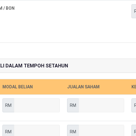
 / BON
BELI DALAM TEMPOH SETAHUN
MODAL BELIAN
JUALAN SAHAM
K
RM
RM
RM
RM