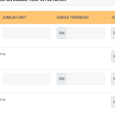
JUMLAH UNIT
HARGA TERENDAH
J
RM
ima
RM
ima