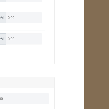
RM
RM